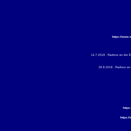
https://www.
14.7.2018 : Radtour an der E
28.8.2018 : Radtour an 
https
https: