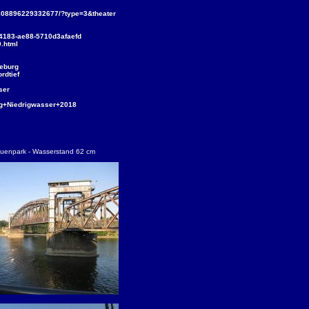
08896229332677/?type=3&theater
4183-ae88-5710d3afaefd
.html
deburg
rdtief
ser
g+Niedrigwasser+2018
bauenpark - Wasserstand 62 cm