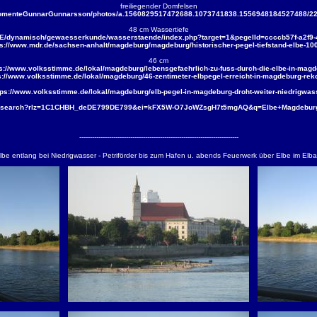
freiliegender Domfelsen
MomenteGunnarGunnarsson/photos/a.1560829517472688.1073741838.1556948184527488/22
48 cm Wassertiefe
/DE/dynamisch/gewaesserkunde/wasserstaende/index.php?target=1&pegelId=ccccb57f-a2f9-
ps://www.mdr.de/sachsen-anhalt/magdeburg/magdeburg/historischer-pegel-tiefstand-elbe-100
46 cm
ps://www.volksstimme.de/lokal/magdeburg/lebensgefaehrlich-zu-fuss-durch-die-elbe-in-mag
s://www.volksstimme.de/lokal/magdeburg/46-zentimeter-elbpegel-erreicht-in-magdeburg-reko
tps://www.volksstimme.de/lokal/magdeburg/elb-pegel-in-magdeburg-droht-weiter-niedrigwas
de/search?rlz=1C1CHBH_deDE799DE799&ei=kFX5W-O7JoWZsgH7t5mgAQ&q=Elbe+Magdebur
---------------------------------------------------------------------------
lbe entlang bei Niedrigwasser - Petriförder bis zum Hafen u. abends Feuerwerk über Elbe im El