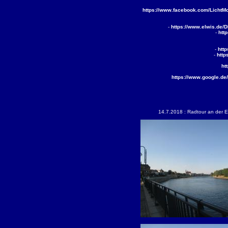
https://www.facebook.com/Licht
-
https://www.elwis.de
-
htt
-
htt
-
http
ht
https://www.google.
14.7.2018 : Radtour an der E