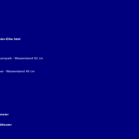
der-Elbe.html
bauenpark - Wasserstand 62 cm
dbar - Wasserstand 46 cm
imeter
theater