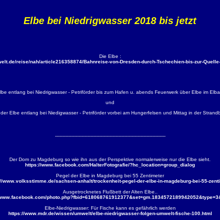
Elbe bei Niedrigwasser 2018 bis jetzt
Die Elbe :
welt.de/reise/nah/article216358874/Bahnreise-von-Dresden-durch-Tschechien-bis-zur-Quelle-
lbe entlang bei Niedrigwasser - Petriförder bis zum Hafen u. abends Feuerwerk über Elbe im El
und
der Elbe entlang bei Niedigwasser - Petriförder vorbei am Hungerfelsen und Mittag in der Stran
---------------------------------------------------------------------------
Der Dom zu Magdeburg so wie ihn aus der Perspektive normalerweise nur die Elbe sieht.
https://www.facebook.com/HalterFotografie/?hc_location=group_dialog
Pegel der Elbe in Magdeburg bei 55 Zentimeter
://www.volksstimme.de/sachsen-anhalt/trockenheit-pegel-der-elbe-in-magdeburg-bei-55-zent
Ausgetrocknetes Flußbett der Alten Elbe..
//www.facebook.com/photo.php?fbid=618068761912377&set=gm.1834572189942052&type=3&
Elbe-Niedrigwasser: Für Fische kann es gefährlich werden
https://www.mdr.de/wissen/umwelt/elbe-niedrigwasser-folgen-umwelt-fische-100.html