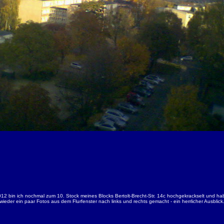
12 bin ich nochmal zum 10. Stock meines Blocks Bertolt-Brecht-Str. 14c hochgekrackselt und hab
wieder ein paar Fotos aus dem Flurfenster nach links und rechts gemacht - ein herrlicher Ausblick