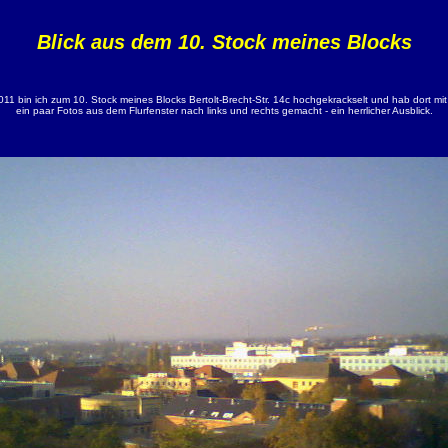
Blick aus dem 10. Stock meines Blocks
011 bin ich zum 10. Stock meines Blocks Bertolt-Brecht-Str. 14c hochgekrackselt und hab dort m
ein paar Fotos aus dem Flurfenster nach links und rechts gemacht - ein herrlicher Ausblick.